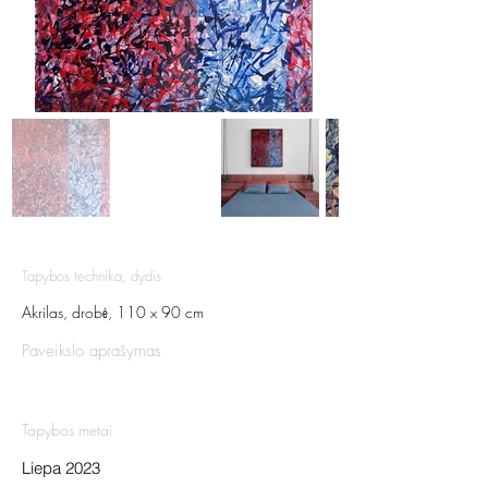
Tapybos technika, dydis
Akrilas, drobė, 110 x 90 cm
Paveikslo aprašymas
Tapybos metai
Liepa 2023