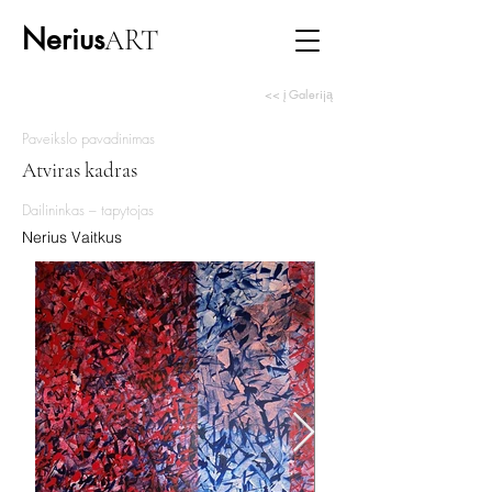
Nerius
ART
<< į Galeriją
Paveikslo pavadinimas
Atviras kadras
Dailininkas – tapytojas
Nerius Vaitkus