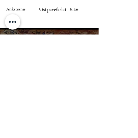
Ankstesnis
Visi paveikslai
Kitas
Nerius
ART
Pagrindinis
Galerija
Apie
Kontaktai
info@nerius.art
+370 680 44367
© 2021 Nerius Art