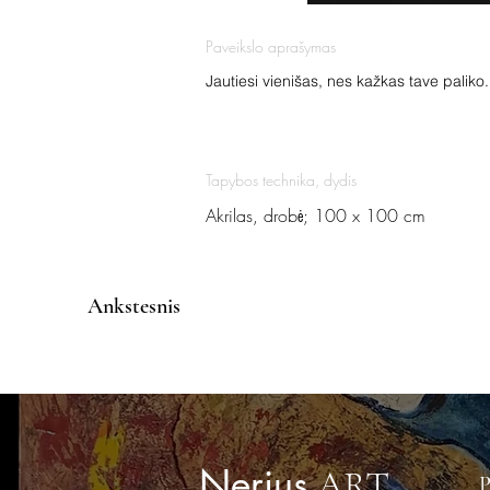
Paveikslo aprašymas
Jautiesi vienišas, nes kažkas tave paliko.
Tapybos technika, dydis
Akrilas, drobė; 100 x 100 cm
Ankstesnis
Nerius
ART
P