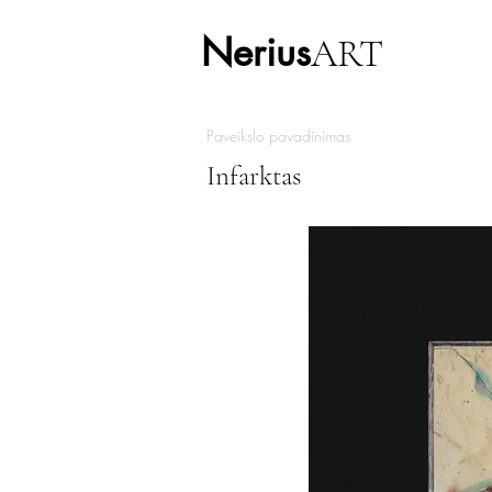
Nerius
ART
Paveikslo pavadinimas
Infarktas