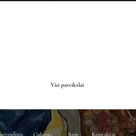
Visi paveikslai
agrindinis
Apie
Kontaktai
Galerija