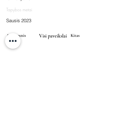
Tapybos metai
Sausis 2023
Ankstesnis
Visi paveikslai
Kitas
Nerius
ART
Pagrindinis
Galerija
Apie
Kontaktai
info@nerius.art