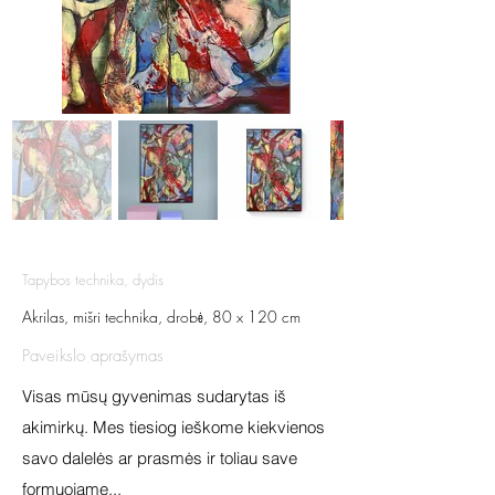
Tapybos technika, dydis
Akrilas, mišri technika, drobė, 80 x 120 cm
Paveikslo aprašymas
Visas mūsų gyvenimas sudarytas iš
akimirkų. Mes tiesiog ieškome kiekvienos
savo dalelės ar prasmės ir toliau save
formuojame...