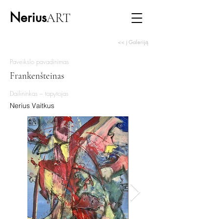
Nerius
ART
<< į Galeriją
Paveikslo pavadinimas
Frankenšteinas
Dailininkas – tapytojas
Nerius Vaitkus