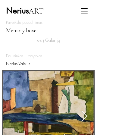
Nerius
ART
Paveikslo pavadinimas
Memory boxes
<< į Galeriją
Dailininkas – tapytojas
Nerius Vaitkus