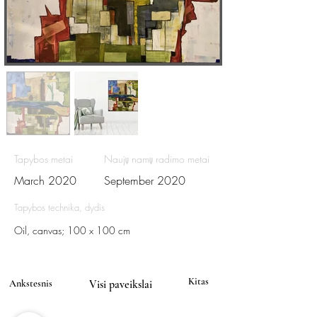
Tapybos metai
Naujų namų radimo metai
March 2020
September 2020
Tapybos technika, dydis
Oil, canvas; 100 x 100 cm
Kitas
Ankstesnis
Visi paveikslai